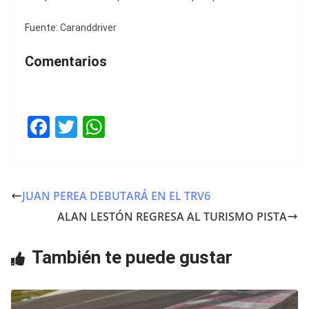
Fuente: Caranddriver
Comentarios
F
T
W
a
w
h
c
itt
at
e
er
s
JUAN PEREA DEBUTARÁ EN EL TRV6
b
A
ALAN LESTÓN REGRESA AL TURISMO PISTA
o
p
o
p
También te puede gustar
k