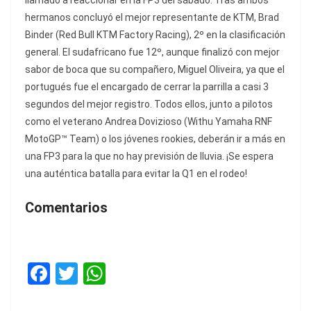
llamado a reaccionar en la FP3 del sábado. Tras ambos
hermanos concluyó el mejor representante de KTM, Brad
Binder (Red Bull KTM Factory Racing), 2º en la clasificación
general. El sudafricano fue 12º, aunque finalizó con mejor
sabor de boca que su compañero, Miguel Oliveira, ya que el
portugués fue el encargado de cerrar la parrilla a casi 3
segundos del mejor registro. Todos ellos, junto a pilotos
como el veterano Andrea Dovizioso (Withu Yamaha RNF
MotoGP™ Team) o los jóvenes rookies, deberán ir a más en
una FP3 para la que no hay previsión de lluvia. ¡Se espera
una auténtica batalla para evitar la Q1 en el rodeo!
Comentarios
F
T
W
a
w
h