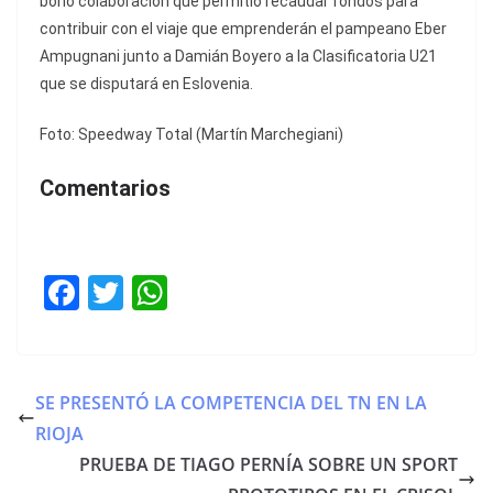
bono colaboración que permitió recaudar fondos para
contribuir con el viaje que emprenderán el pampeano Eber
Ampugnani junto a Damián Boyero a la Clasificatoria U21
que se disputará en Eslovenia.
Foto: Speedway Total (Martín Marchegiani)
Comentarios
F
T
W
a
w
h
c
itt
at
e
er
s
SE PRESENTÓ LA COMPETENCIA DEL TN EN LA
b
A
RIOJA
o
p
PRUEBA DE TIAGO PERNÍA SOBRE UN SPORT