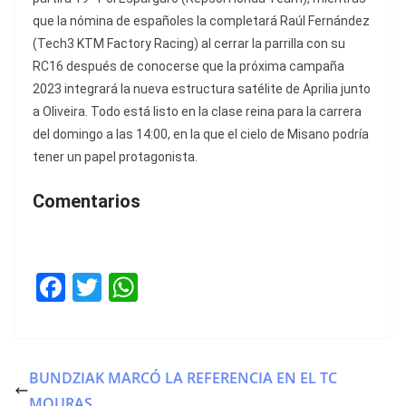
que la nómina de españoles la completará Raúl Fernández
(Tech3 KTM Factory Racing) al cerrar la parrilla con su
RC16 después de conocerse que la próxima campaña
2023 integrará la nueva estructura satélite de Aprilia junto
a Oliveira. Todo está listo en la clase reina para la carrera
del domingo a las 14:00, en la que el cielo de Misano podría
tener un papel protagonista.
Comentarios
F
T
W
a
w
h
c
itt
at
e
er
s
BUNDZIAK MARCÓ LA REFERENCIA EN EL TC
b
A
MOURAS