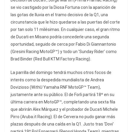
Decisión de Ducati', Jorge Martín (Prima Pramac Racing)
se vio castigado por la Diosa Fortuna con la aparición de
las gotas de lluvia en el tramo decisivo de la Q1, una
circunstancia que le hizo quedarse a las puertas del corte
por tan solo 11 milésimas. En cualquier caso, el gran ritmo
de Ducati en Misano podría concederle una segunda
oportunidad, seguido de cerca por Fabio Di Giannantonio
(Gresini Racing MotoGP™) y todo un 'Sunday Rider' como
Brad Binder (Red Bull KTM Factory Racing).
La parrilla del domingo tendrá muchos otros focos de
interés como la despedida mundialista de Andrea
Dovizioso (WithU Yamaha RNF MotoGP™ Team),
justamente ante su público. El de Forli partirá 18º en su
última carrera en MotoGP™, completando una sexta fila
que abrirán Alex Márquez y el probador de Ducati Michele
Pirro (Aruba.it Racing). El de Cervera no pudo ganar más
plazas después de una caída en la Q1. Justo tras 'Dovi'
partirá 19º Pol Espargaró (Repsol Honda Team), mientras