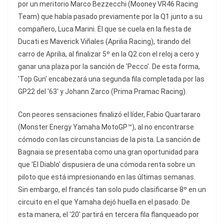
por un meritorio Marco Bezzecchi (Mooney VR46 Racing
Team) que había pasado previamente por la Q1 junto a su
compañero, Luca Marini. El que se cuela en la fiesta de
Ducati es Maverick Viñales (Aprilia Racing), tirando del
carro de Aprilia, al finalizar 5º en la Q2 con el reloj a cero y
ganar una plaza por la sanción de 'Pecco'. De esta forma,
'Top Gun' encabezará una segunda fila completada por las
GP22 del '63' y Johann Zarco (Prima Pramac Racing).
Con peores sensaciones finalizó el líder, Fabio Quartararo
(Monster Energy Yamaha MotoGP™), al no encontrarse
cómodo con las circunstancias de la pista. La sanción de
Bagnaia se presentaba como una gran oportunidad para
que 'El Diablo' dispusiera de una cómoda renta sobre un
piloto que está impresionando en las últimas semanas.
Sin embargo, el francés tan solo pudo clasificarse 8º en un
circuito en el que Yamaha dejó huella en el pasado. De
esta manera, el '20' partirá en tercera fila flanqueado por