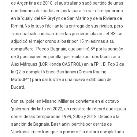
de Argentina de 2018, el australiano sacó partido de unas
condiciones delicadas en pista para firmar el mejor crono
en la 'qualy' del GP Gryfyn de San Marino y de la Riviera de
Rimini. No lo tuvo fácil ante la entrega de sus rivales, pero
tras una baile incesante en las primeras plazas, el '43' se
adjudicó el mejor crono al batir por 15 milésimas a su
compañero, 'Pecco' Bagnaia, que partirá 5º por la sanción
de 3 posiciones en parrilla que recibió por obstaculizar a
Alex Márquez (LCR Honda CASTROL) en la FP1. El Top 3 de
la Q2 lo completó Enea Bastianini (Gresini Racing
MotoGP™) para dar lustre a una nueva exhibición de
Ducati.
Con su 'pole' en Misano, Miller se convierte en el octavo
'poleman' distinto en 2022, un registro de récord que iguala
con el de las temporadas 1999, 2006 y 2018. Debido a la
sanción de Bagnaia, Bastianini partirá por detrás de
'Jackass', mientras que la primera fila estará completada