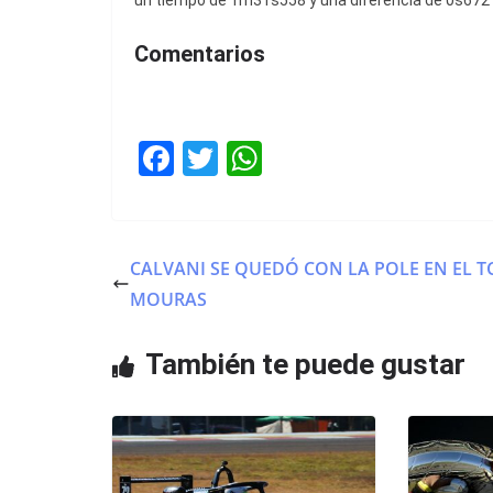
un tiempo de 1m31s558 y una diferencia de 0s672 
Comentarios
F
T
W
a
w
h
c
itt
at
e
er
s
CALVANI SE QUEDÓ CON LA POLE EN EL T
b
A
MOURAS
o
p
o
p
También te puede gustar
k