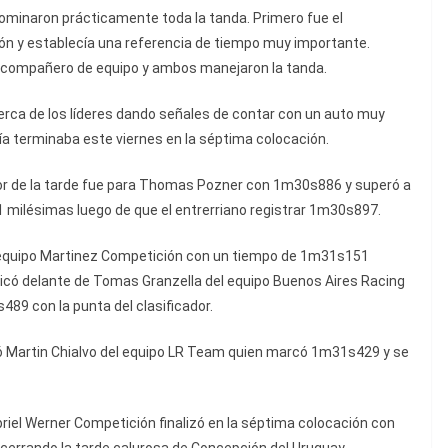
minaron prácticamente toda la tanda. Primero fue el
ión y establecía una referencia de tiempo muy importante.
u compañero de equipo y ambos manejaron la tanda.
rca de los líderes dando señales de contar con un auto muy
ía terminaba este viernes en la séptima colocación.
ejor de la tarde fue para Thomas Pozner con 1m30s886 y superó a
 milésimas luego de que el entrerriano registrar 1m30s897.
l equipo Martinez Competición con un tiempo de 1m31s151
bicó delante de Tomas Granzella del equipo Buenos Aires Racing
89 con la punta del clasificador.
ó Martin Chialvo del equipo LR Team quien marcó 1m31s429 y se
briel Werner Competición finalizó en la séptima colocación con