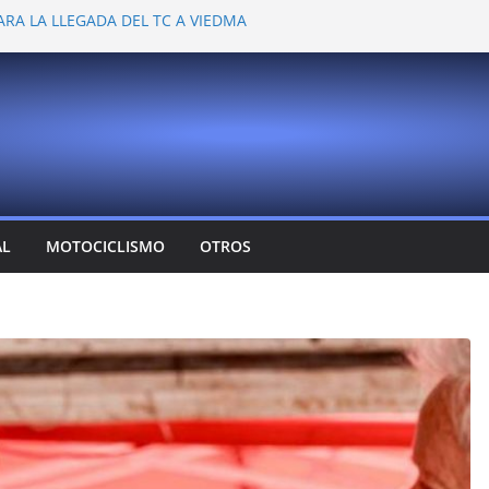
ARA LA LLEGADA DEL TC A VIEDMA
 PROBARON EN LA PLATA
EMOCIONANTE VER A TANTOS PILOTOS
Y DEJÓ CAMBIOS EN LOS CAMPEONATOS
A
T CONFIRMA SU REGRESO AL TOP RACE
AL
MOTOCICLISMO
OTROS