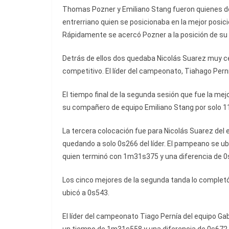
Thomas Pozner y Emiliano Stang fueron quienes do
entrerriano quien se posicionaba en la mejor posic
Rápidamente se acercó Pozner a la posición de s
Detrás de ellos dos quedaba Nicolás Suarez muy ce
competitivo. El líder del campeonato, Tiahago Pern
El tiempo final de la segunda sesión que fue la m
su compañero de equipo Emiliano Stang por solo 11
La tercera colocación fue para Nicolás Suarez de
quedando a solo 0s266 del líder. El pampeano se u
quien terminó con 1m31s375 y una diferencia de 0s4
Los cinco mejores de la segunda tanda lo complet
ubicó a 0s543.
El líder del campeonato Tiago Pernía del equipo Ga