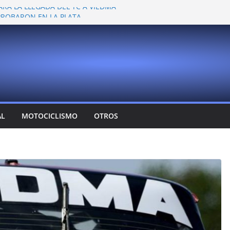
ARA LA LLEGADA DEL TC A VIEDMA
 PROBARON EN LA PLATA
EMOCIONANTE VER A TANTOS PILOTOS
Y DEJÓ CAMBIOS EN LOS CAMPEONATOS
A
T CONFIRMA SU REGRESO AL TOP RACE
AL
MOTOCICLISMO
OTROS