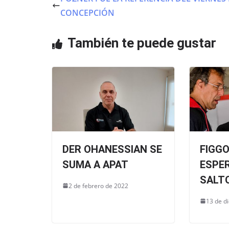
b
A
CONCEPCIÓN
o
p
o
p
También te puede gustar
k
DER OHANESSIAN SE
FIGG
SUMA A APAT
ESPER
SALTO
2 de febrero de 2022
13 de d