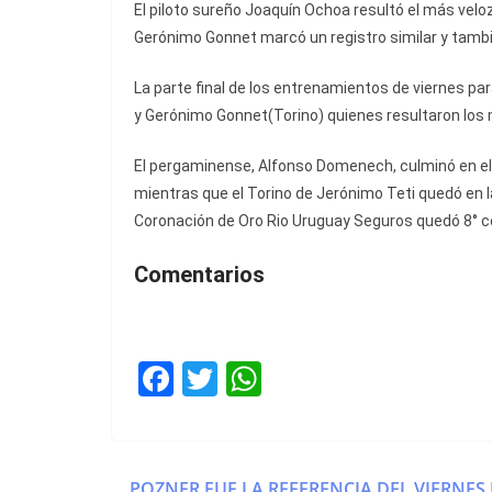
El piloto sureño Joaquín Ochoa resultó el más veloz
Gerónimo Gonnet marcó un registro similar y tambi
La parte final de los entrenamientos de viernes p
y Gerónimo Gonnet(Torino) quienes resultaron los
El pergaminense, Alfonso Domenech, culminó en el t
mientras que el Torino de Jerónimo Teti quedó en la 
Coronación de Oro Rio Uruguay Seguros quedó 8° c
Comentarios
F
T
W
a
w
h
c
itt
at
e
er
s
POZNER FUE LA REFERENCIA DEL VIERNES