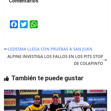
Comentarios
F
T
W
a
w
h
c
itt
at
e
er
s
LEDESMA LLEGA CON PRUEBAS A SAN JUAN
b
A
ALPINE INVESTIGA LOS FALLOS EN LOS PITS STOP
o
p
DE COLAPINTO
o
p
También te puede gustar
k