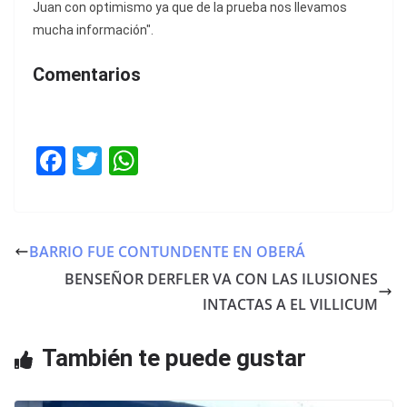
Juan con optimismo ya que de la prueba nos llevamos
mucha información".
Comentarios
F
T
W
a
w
h
c
itt
at
e
er
s
BARRIO FUE CONTUNDENTE EN OBERÁ
b
A
BENSEÑOR DERFLER VA CON LAS ILUSIONES
o
p
INTACTAS A EL VILLICUM
o
p
También te puede gustar
k