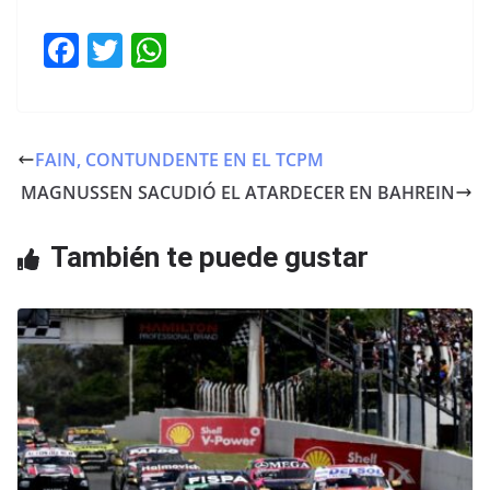
F
T
W
a
w
h
c
itt
at
e
er
s
FAIN, CONTUNDENTE EN EL TCPM
b
A
MAGNUSSEN SACUDIÓ EL ATARDECER EN BAHREIN
o
p
o
p
También te puede gustar
k