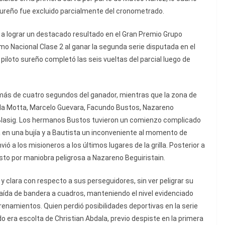
 sureño fue excluido parcialmente del cronometrado.
 a lograr un destacado resultado en el Gran Premio Grupo
o Nacional Clase 2 al ganar la segunda serie disputada en el
piloto sureño completó las seis vueltas del parcial luego de
ás de cuatro segundos del ganador, mientras que la zona de
lla Motta, Marcelo Guevara, Facundo Bustos, Nazareno
n Blasig. Los hermanos Bustos tuvieron un comienzo complicado
a en una bujía y a Bautista un inconveniente al momento de
ió a los misioneros a los últimos lugares de la grilla. Posterior a
sto por maniobra peligrosa a Nazareno Beguiristain.
 y clara con respecto a sus perseguidores, sin ver peligrar su
 caída de bandera a cuadros, manteniendo el nivel evidenciado
renamientos. Quien perdió posibilidades deportivas en la serie
era escolta de Christian Abdala, previo despiste en la primera