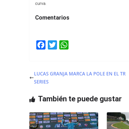
curva.
Comentarios
F
T
W
a
w
h
c
itt
at
e
er
s
LUCAS GRANJA MARCA LA POLE EN EL TR
b
A
SERIES
o
p
o
p
También te puede gustar
k