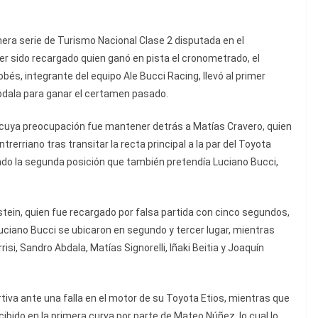
era serie de Turismo Nacional Clase 2 disputada en el
er sido recargado quien ganó en pista el cronometrado, el
bés, integrante del equipo Ale Bucci Racing, llevó al primer
Abdala para ganar el certamen pasado.
cuya preocupación fue mantener detrás a Matías Cravero, quien
ntrerriano tras transitar la recta principal a la par del Toyota
endo la segunda posición que también pretendía Luciano Bucci,
stein, quien fue recargado por falsa partida con cinco segundos,
Luciano Bucci se ubicaron en segundo y tercer lugar, mientras
si, Sandro Abdala, Matías Signorelli, Iñaki Beitia y Joaquín
tiva ante una falla en el motor de su Toyota Etios, mientras que
ibido en la primera curva por parte de Mateo Núñez, lo cual lo