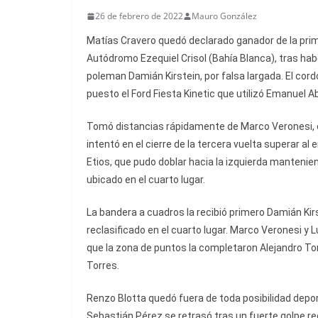
26 de febrero de 2022
Mauro González
Matías Cravero quedó declarado ganador de la prim
Autódromo Ezequiel Crisol (Bahía Blanca), tras hab
poleman Damián Kirstein, por falsa largada. El cordo
puesto el Ford Fiesta Kinetic que utilizó Emanuel 
Tomó distancias rápidamente de Marco Veronesi, 
intentó en el cierre de la tercera vuelta superar al e
Etios, que pudo doblar hacia la izquierda manteni
ubicado en el cuarto lugar.
La bandera a cuadros la recibió primero Damián Kir
reclasificado en el cuarto lugar. Marco Veronesi y 
que la zona de puntos la completaron Alejandro Torri
Torres.
Renzo Blotta quedó fuera de toda posibilidad depor
Sebastián Pérez se retrasó tras un fuerte golpe rec