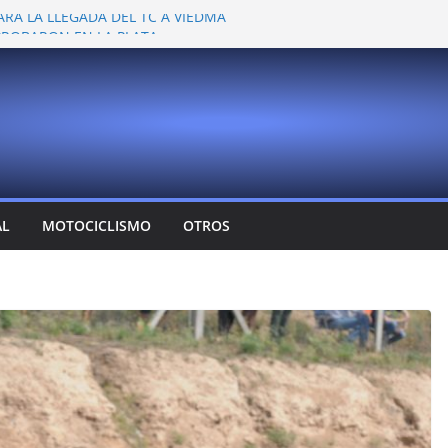
ARA LA LLEGADA DEL TC A VIEDMA
 PROBARON EN LA PLATA
EMOCIONANTE VER A TANTOS PILOTOS
Y DEJÓ CAMBIOS EN LOS CAMPEONATOS
A
T CONFIRMA SU REGRESO AL TOP RACE
AL
MOTOCICLISMO
OTROS