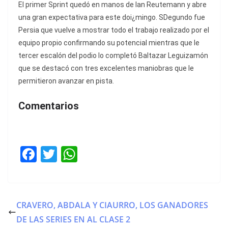
El primer Sprint quedó en manos de Ian Reutemann y abre
una gran expectativa para este doi¿mingo. SDegundo fue
Persia que vuelve a mostrar todo el trabajo realizado por el
equipo propio confirmando su potencial mientras que le
tercer escalón del podio lo completó Baltazar Leguizamón
que se destacó con tres excelentes maniobras que le
permitieron avanzar en pista.
Comentarios
F
T
W
a
w
h
c
itt
at
e
er
s
CRAVERO, ABDALA Y CIAURRO, LOS GANADORES
b
A
DE LAS SERIES EN AL CLASE 2