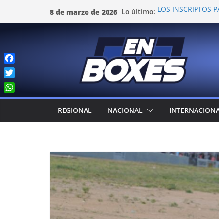
Saltar
Lo último:
LOS INSCRIPTOS P
8 de marzo de 2026
al
TROSSET Y VALLE
COLAPINTO: "ES 
contenido
ARGENTINOS"
EL PASO POR TOA
DEL TURISMO PIST
F
EL JM MOTORSPOR
a
T
c
w
W
e
i
h
REGIONAL
NACIONAL
INTERNACION
b
t
a
o
t
t
o
e
s
k
r
A
p
p