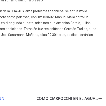
 al Turismo Nacional Clase 3.
ción de la CDA-ACA ante problemas técnicos, se actualizó la
 Urcera como poleman, con 1m15s602. Manuel Mallo cerró un
 en el segundo puesto, mientras que Antonino García, Julián
eras posiciones. También fue reclasificado Germán Todino, pues
a Joel Gassmann. Mañana, a las 09:30 horas, se disputarán las
ANN
COMO CIARROCCHI EN EL AGUA...