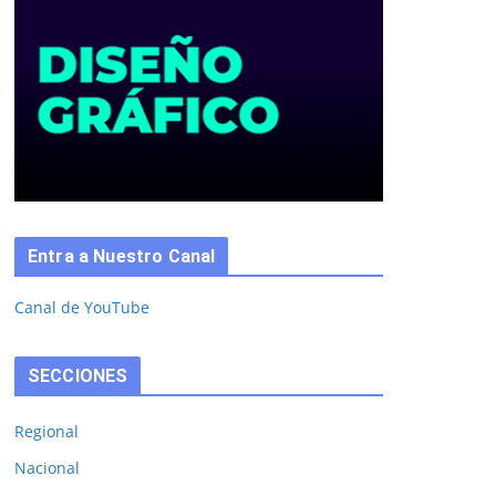
Entra a Nuestro Canal
Canal de YouTube
SECCIONES
Regional
Nacional