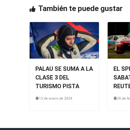
o
p
También te puede gustar
o
p
k
PALAU SE SUMA A LA
EL SP
CLASE 3 DEL
SABAT
TURISMO PISTA
REUT
13 de enero de 2024
26 de f