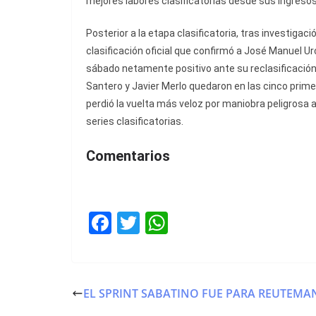
mejores labores clasificatorias desde sus ingresos
Posterior a la etapa clasificatoria, tras investiga
clasificación oficial que confirmó a José Manuel
sábado netamente positivo ante su reclasificación
Santero y Javier Merlo quedaron en las cinco prim
perdió la vuelta más veloz por maniobra peligrosa 
series clasificatorias.
Comentarios
F
T
W
a
w
h
c
itt
at
e
er
s
EL SPRINT SABATINO FUE PARA REUTEM
b
A