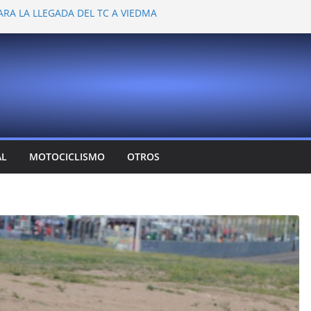
ARA LA LLEGADA DEL TC A VIEDMA
 PROBARON EN LA PLATA
EMOCIONANTE VER A TANTOS PILOTOS
Y DEJÓ CAMBIOS EN LOS CAMPEONATOS
A
T CONFIRMA SU REGRESO AL TOP RACE
AL
MOTOCICLISMO
OTROS