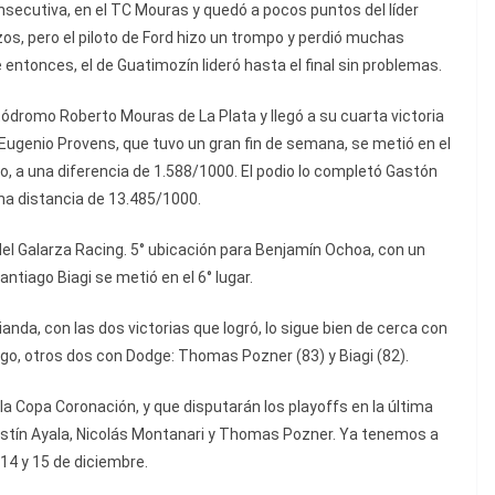
nsecutiva, en el TC Mouras y quedó a pocos puntos del líder
azos, pero el piloto de Ford hizo un trompo y perdió muchas
entonces, el de Guatimozín lideró hasta el final sin problemas.
Autódromo Roberto Mouras de La Plata y llegó a su cuarta victoria
). Eugenio Provens, que tuvo un gran fin de semana, se metió en el
o, a una diferencia de 1.588/1000. El podio lo completó Gastón
una distancia de 13.485/1000.
l Galarza Racing. 5° ubicación para Benjamín Ochoa, con un
tiago Biagi se metió en el 6° lugar.
anda, con las dos victorias que logró, lo sigue bien de cerca con
go, otros dos con Dodge: Thomas Pozner (83) y Biagi (82).
la Copa Coronación, y que disputarán los playoffs en la última
stín Ayala, Nicolás Montanari y Thomas Pozner. Ya tenemos a
 14 y 15 de diciembre.