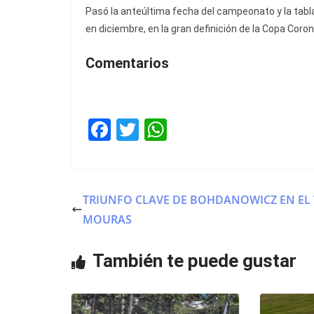
Pasó la anteúltima fecha del campeonato y la tab
en diciembre, en la gran definición de la Copa Coro
Comentarios
F
T
W
a
w
h
c
itt
at
e
er
s
TRIUNFO CLAVE DE BOHDANOWICZ EN EL 
b
A
MOURAS
o
p
o
p
También te puede gustar
k