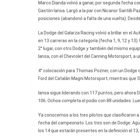
Marco Dianda volvió a ganar, por segunda fecha co
Gastón Iansa. Largó a la par con Nicanor Santilli P
posiciones (abandonó a falta de una vuelta). Desde 
La Dodge del Galarza Racing volvió a brillar en el 
en 13 carreras en la categoría (fecha 1, 9, 12 y 13
2° lugar, con otro Dodge y también del mismo equip
Iansa, con el Chevrolet del Canning Motorsport, a 
4° colocación para Thomas Pozner, con un Dodge de
Ford del Catalán Magni Motorsport; mientras que San
Iansa sigue liderando con 117 puntos, pero ahora Di
106. Ochoa completa el podio con 88 unidades. Lue
Ya conocemos a los tres pilotos que clasificaron a 
fecha del campeonato. Los tres son de Dodge: Agu
los 14 que estarán presentes en la definición el 13,