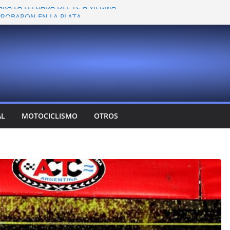
ARA LA LLEGADA DEL TC A VIEDMA
 PROBARON EN LA PLATA
EMOCIONANTE VER A TANTOS PILOTOS
Y DEJÓ CAMBIOS EN LOS CAMPEONATOS
A
T CONFIRMA SU REGRESO AL TOP RACE
AL
MOTOCICLISMO
OTROS