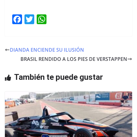
F
T
W
a
w
h
c
itt
at
e
er
s
DIANDA ENCIENDE SU ILUSIÓN
b
A
BRASIL RENDIDO A LOS PIES DE VERSTAPPEN
o
p
o
p
También te puede gustar
k