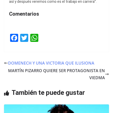
así y después veremos como es el trabajo en carrera”.
Comentarios
F
T
W
a
w
h
c
itt
at
e
er
s
DOMENECH Y UNA VICTORIA QUE ILUSIONA
b
A
MARTÍN PIZARRO QUIERE SER PROTAGONISTA EN
o
p
VIEDMA
o
p
También te puede gustar
k