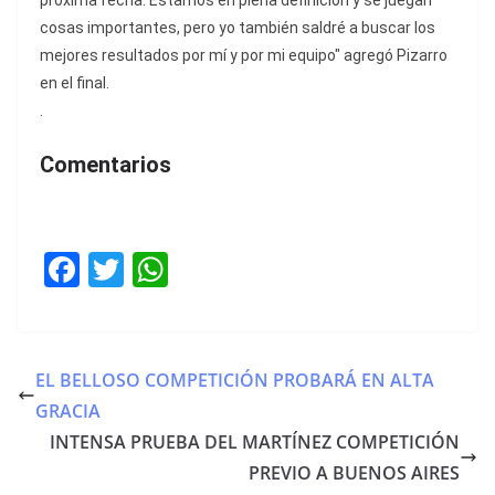
próxima fecha. Estamos en plena definición y se juegan
cosas importantes, pero yo también saldré a buscar los
mejores resultados por mí y por mi equipo" agregó Pizarro
en el final.
.
Comentarios
F
T
W
a
w
h
c
itt
at
e
er
s
EL BELLOSO COMPETICIÓN PROBARÁ EN ALTA
b
A
GRACIA
o
p
INTENSA PRUEBA DEL MARTÍNEZ COMPETICIÓN
o
p
PREVIO A BUENOS AIRES