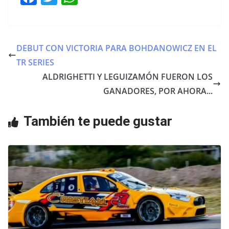
a
w
h
c
itt
at
e
er
s
DEBUT CON VICTORIA PARA BOHDANOWICZ EN EL
b
A
TR SERIES
o
p
ALDRIGHETTI Y LEGUIZAMÓN FUERON LOS
o
p
GANADORES, POR AHORA...
k
También te puede gustar