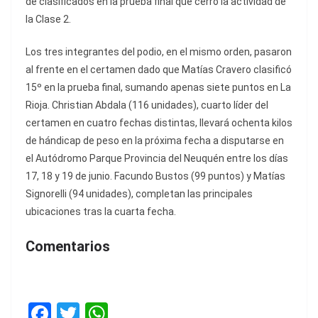
de clasificados en la prueba final que cerró la actividad de
la Clase 2.
Los tres integrantes del podio, en el mismo orden, pasaron
al frente en el certamen dado que Matías Cravero clasificó
15º en la prueba final, sumando apenas siete puntos en La
Rioja. Christian Abdala (116 unidades), cuarto líder del
certamen en cuatro fechas distintas, llevará ochenta kilos
de hándicap de peso en la próxima fecha a disputarse en
el Autódromo Parque Provincia del Neuquén entre los días
17, 18 y 19 de junio. Facundo Bustos (99 puntos) y Matías
Signorelli (94 unidades), completan las principales
ubicaciones tras la cuarta fecha.
Comentarios
F
T
W