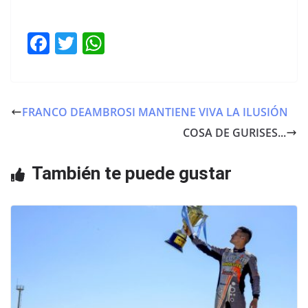
F
T
W
a
w
h
c
itt
at
e
er
s
FRANCO DEAMBROSI MANTIENE VIVA LA ILUSIÓN
b
A
COSA DE GURISES...
o
p
o
p
También te puede gustar
k