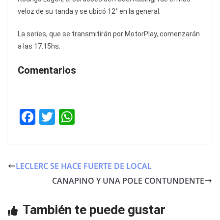
veloz de su tanda y se ubicó 12° en la general.
La series, que se transmitirán por MotorPlay, comenzarán
a las 17.15hs.
Comentarios
F
T
W
a
w
h
c
itt
at
e
er
s
LECLERC SE HACE FUERTE DE LOCAL
b
A
CANAPINO Y UNA POLE CONTUNDENTE
o
p
o
p
También te puede gustar