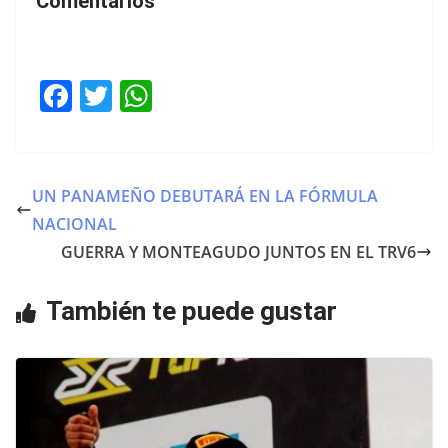
Comentarios
F
T
W
a
w
h
c
itt
at
e
er
s
UN PANAMEÑO DEBUTARÁ EN LA FÓRMULA
b
A
NACIONAL
o
p
GUERRA Y MONTEAGUDO JUNTOS EN EL TRV6
o
p
También te puede gustar
k