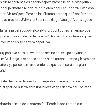
en piloto porteños es nacido deportivamente en la categoría y
dor permanente dentro de la divisional TopRace V6. Este año
lcón MotorSport. Pero en las últimas horas quedó confirmado
o la estructura JM MotorSport que dirige “Juanjo” Monteagudo.
 la familia del equipo Halcón MotorSport por este tiempo que
predisposición de parte de ellos” destacó Lucas Guerra quien
tro rumbo en su carrera deportiva.
y positivo esta nueva etapa dentro del equipo de Juanjo
: “A Juanjo lo conozco desde hace mucho tiempo y lo veo con
fío y yo personalmente entiendo que esta será una gran
año”.
es dentro del automovilismo argentino genera una nueva
 al apellido Guerra abre una nueva etapa dentro del TopRace
historia dentro de la categoría. “Desde hace tiempo que