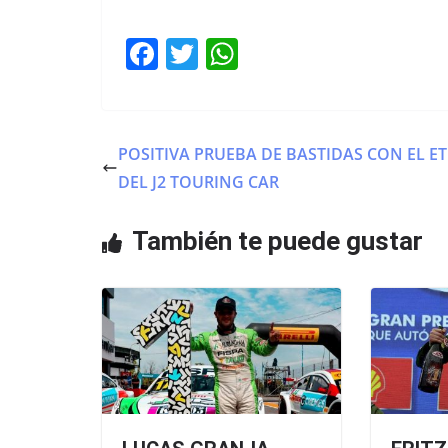
F
T
W
a
w
h
c
itt
at
e
er
s
POSITIVA PRUEBA DE BASTIDAS CON EL ET
b
A
DEL J2 TOURING CAR
o
p
o
p
También te puede gustar
k