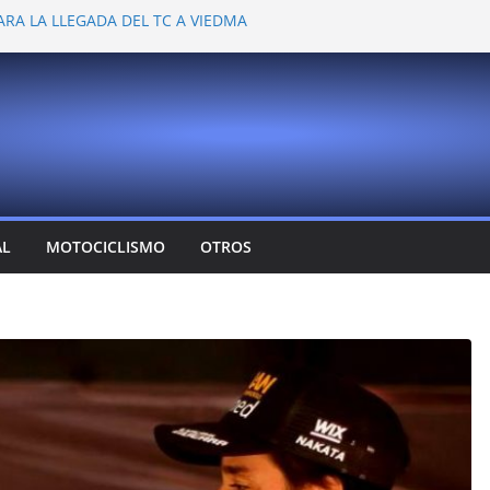
ARA LA LLEGADA DEL TC A VIEDMA
 PROBARON EN LA PLATA
EMOCIONANTE VER A TANTOS PILOTOS
Y DEJÓ CAMBIOS EN LOS CAMPEONATOS
A
T CONFIRMA SU REGRESO AL TOP RACE
AL
MOTOCICLISMO
OTROS