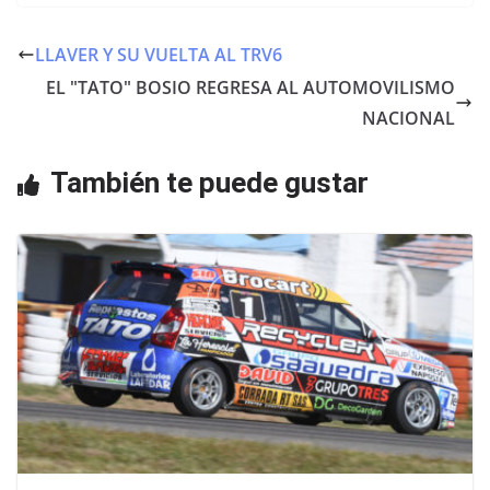
c
itt
at
e
er
s
LLAVER Y SU VUELTA AL TRV6
b
A
EL "TATO" BOSIO REGRESA AL AUTOMOVILISMO
o
p
NACIONAL
o
p
También te puede gustar
k