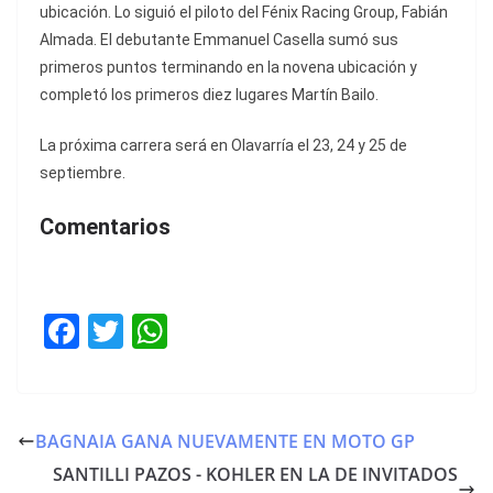
ubicación. Lo siguió el piloto del Fénix Racing Group, Fabián
Almada. El debutante Emmanuel Casella sumó sus
primeros puntos terminando en la novena ubicación y
completó los primeros diez lugares Martín Bailo.
La próxima carrera será en Olavarría el 23, 24 y 25 de
septiembre.
Comentarios
F
T
W
a
w
h
c
itt
at
e
er
s
BAGNAIA GANA NUEVAMENTE EN MOTO GP
b
A
SANTILLI PAZOS - KOHLER EN LA DE INVITADOS