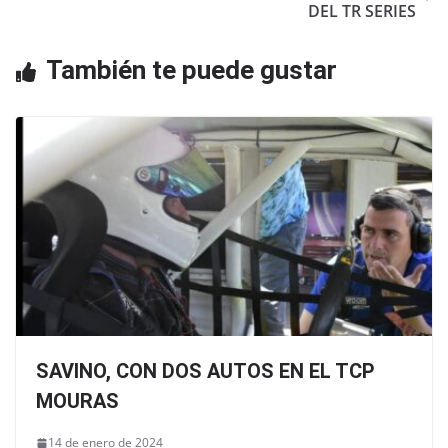
o
p
DEL TR SERIES
o
p
También te puede gustar
k
SAVINO, CON DOS AUTOS EN EL TCP
MOURAS
14 de enero de 2024