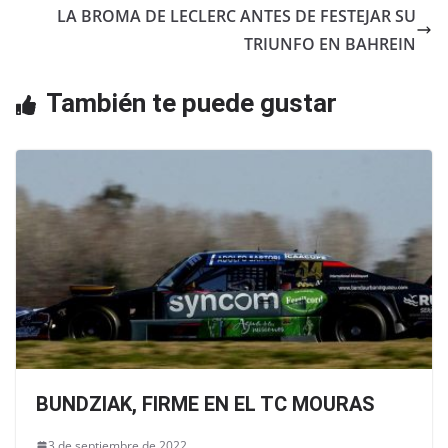
b
A
LA BROMA DE LECLERC ANTES DE FESTEJAR SU
o
p
TRIUNFO EN BAHREIN
o
p
También te puede gustar
k
BUNDZIAK, FIRME EN EL TC MOURAS
3 de septiembre de 2022