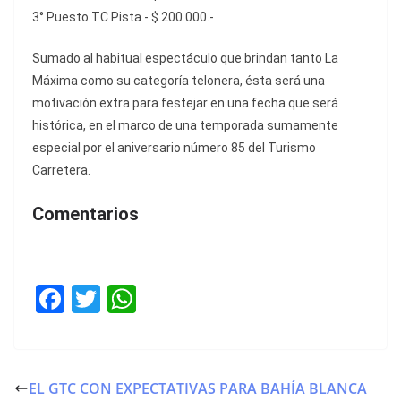
3° Puesto TC Pista - $ 200.000.-
Sumado al habitual espectáculo que brindan tanto La
Máxima como su categoría telonera, ésta será una
motivación extra para festejar en una fecha que será
histórica, en el marco de una temporada sumamente
especial por el aniversario número 85 del Turismo
Carretera.
Comentarios
F
T
W
a
w
h
c
itt
at
e
er
s
EL GTC CON EXPECTATIVAS PARA BAHÍA BLANCA