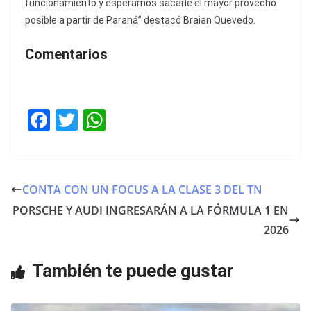
funcionamiento y esperamos sacarle el mayor provecho
posible a partir de Paraná” destacó Braian Quevedo.
Comentarios
F
T
W
a
w
h
c
itt
at
e
er
s
CONTA CON UN FOCUS A LA CLASE 3 DEL TN
b
A
PORSCHE Y AUDI INGRESARÁN A LA FÓRMULA 1 EN
o
p
2026
o
p
También te puede gustar
k