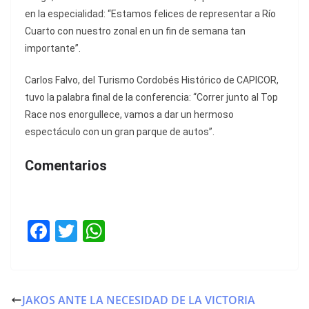
en la especialidad: “Estamos felices de representar a Río
Cuarto con nuestro zonal en un fin de semana tan
importante”.
Carlos Falvo, del Turismo Cordobés Histórico de CAPICOR,
tuvo la palabra final de la conferencia: “Correr junto al Top
Race nos enorgullece, vamos a dar un hermoso
espectáculo con un gran parque de autos”.
Comentarios
F
T
W
a
w
h
c
itt
at
e
er
s
JAKOS ANTE LA NECESIDAD DE LA VICTORIA