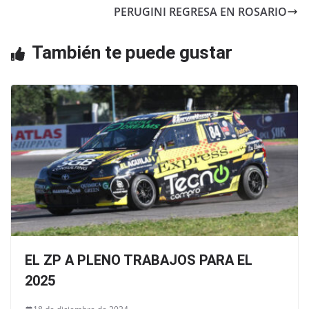
b
A
PERUGINI REGRESA EN ROSARIO
o
p
o
p
También te puede gustar
k
EL ZP A PLENO TRABAJOS PARA EL
2025