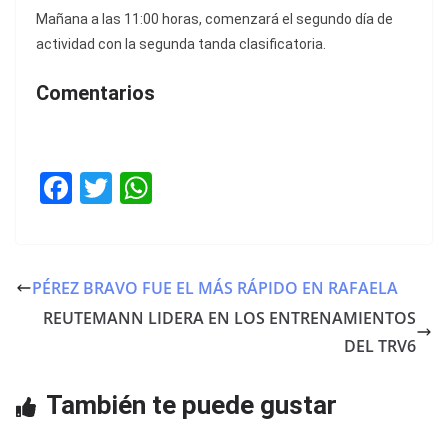
Mañana a las 11:00 horas, comenzará el segundo día de
actividad con la segunda tanda clasificatoria.
Comentarios
F
T
W
a
w
h
c
itt
at
e
er
s
PÉREZ BRAVO FUE EL MÁS RÁPIDO EN RAFAELA
b
A
REUTEMANN LIDERA EN LOS ENTRENAMIENTOS
o
p
DEL TRV6
o
p
También te puede gustar
k