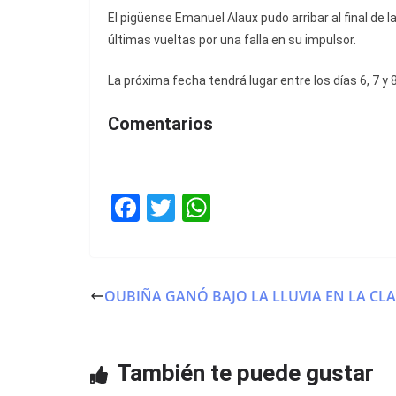
El pigüense Emanuel Alaux pudo arribar al final de 
últimas vueltas por una falla en su impulsor.
La próxima fecha tendrá lugar entre los días 6, 7 y
Comentarios
F
T
W
a
w
h
c
itt
at
e
er
s
OUBIÑA GANÓ BAJO LA LLUVIA EN LA CLA
b
A
o
p
o
p
También te puede gustar