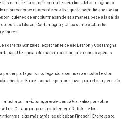
se Dos comenzó a cumplir con la tercera final del año, logrando
de un primer paso altamente positivo que le permitió encabezar
 Leston, quienes se encolumnaban de esa manera pese a la salida
 de los tres líderes, Costamagna y Chico completaban los
 y Fauret.
que sostenía Gonzalez, expectante de ello Leston y Costamgna
ontaban diferencias de manera permanente cuando apenas
a perder protagonismo, llegando a ser nuevo escolta Leston
odio mientras Fauret sumaba puntos claves para el campeonato
la lucha por la victoria, prevaleciendo Gonzalez por sobre
osé Luis Costamagna culminó tercero. Detrás de los
t mientras, algo más atrás, se ubicaban Fineschi, Etcheveste,