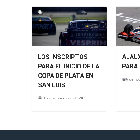
k
LOS INSCRIPTOS
ALAU
PARA EL INICIO DE LA
PARA 
COPA DE PLATA EN
6 de no
SAN LUIS
10 de septiembre de 2025