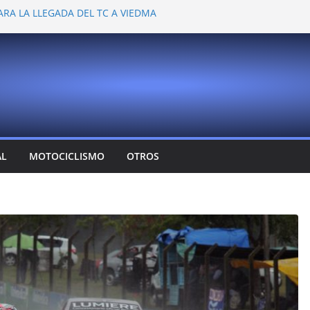
ARA LA LLEGADA DEL TC A VIEDMA
 PROBARON EN LA PLATA
EMOCIONANTE VER A TANTOS PILOTOS
Y DEJÓ CAMBIOS EN LOS CAMPEONATOS
A
T CONFIRMA SU REGRESO AL TOP RACE
AL
MOTOCICLISMO
OTROS