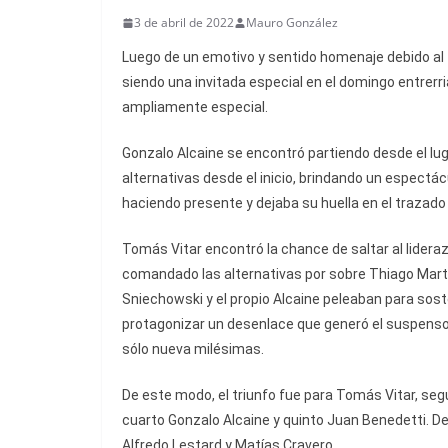
3 de abril de 2022
Mauro González
Luego de un emotivo y sentido homenaje debido al f
siendo una invitada especial en el domingo entrerr
ampliamente especial.
Gonzalo Alcaine se encontró partiendo desde el lu
alternativas desde el inicio, brindando un espectác
haciendo presente y dejaba su huella en el trazado 
Tomás Vitar encontró la chance de saltar al lidera
comandado las alternativas por sobre Thiago Marti
Sniechowski y el propio Alcaine peleaban para sost
protagonizar un desenlace que generó el suspenso ha
sólo nueva milésimas.
De este modo, el triunfo fue para Tomás Vitar, s
cuarto Gonzalo Alcaine y quinto Juan Benedetti. Det
Alfredo Lestard y Matías Cravero.