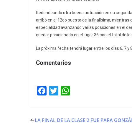
Redondeando otra buena actuación en su segunda ex
arribó en el 12do puesto de la finalísima, mientra
especialidad avanzando varias posiciones en el desar
quedar posicionado en el lugar 36 con el total de los
La próxima fecha tendrá lugar entre los días 6, 7 y
Comentarios
F
T
W
a
w
h
c
itt
at
e
er
s
LA FINAL DE LA CLASE 2 FUE PARA GONZÁ
b
A