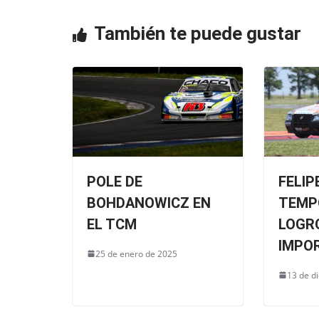
o
p
o
p
También te puede gustar
k
POLE DE
FELIP
BOHDANOWICZ EN
TEMP
EL TCM
LOGR
IMPO
25 de enero de 2025
13 de d