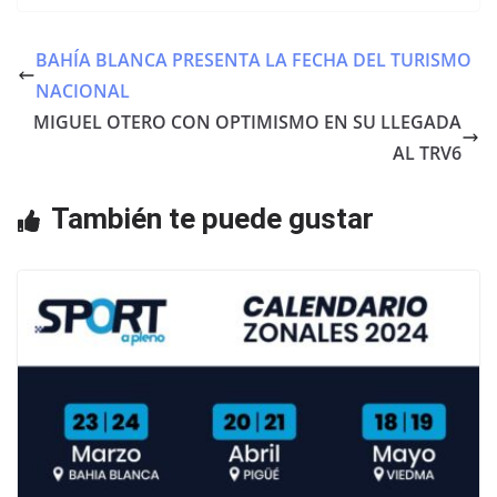
c
itt
at
e
er
s
BAHÍA BLANCA PRESENTA LA FECHA DEL TURISMO
b
A
NACIONAL
o
p
MIGUEL OTERO CON OPTIMISMO EN SU LLEGADA
o
p
AL TRV6
k
También te puede gustar