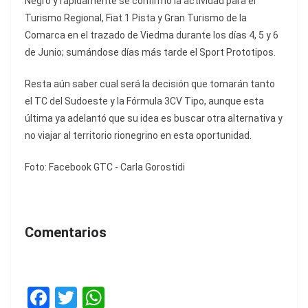
Negro y rápidamente se confirmó la actividad para el
Turismo Regional, Fiat 1 Pista y Gran Turismo de la
Comarca en el trazado de Viedma durante los días 4, 5 y 6
de Junio; sumándose días más tarde el Sport Prototipos.
Resta aún saber cual será la decisión que tomarán tanto
el TC del Sudoeste y la Fórmula 3CV Tipo, aunque esta
última ya adelantó que su idea es buscar otra alternativa y
no viajar al territorio rionegrino en esta oportunidad.
Foto: Facebook GTC - Carla Gorostidi
Comentarios
F
T
W