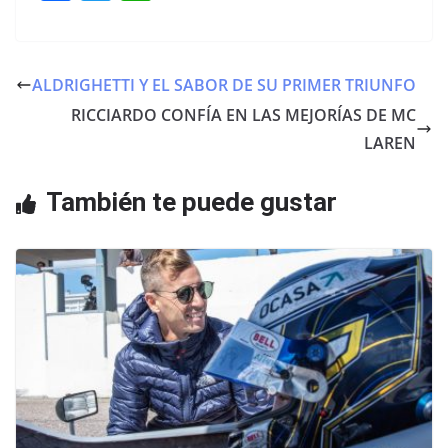
a
w
h
c
itt
at
e
er
s
ALDRIGHETTI Y EL SABOR DE SU PRIMER TRIUNFO
b
A
RICCIARDO CONFÍA EN LAS MEJORÍAS DE MC
o
p
LAREN
o
p
También te puede gustar
k