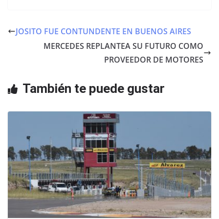
c
itt
at
e
er
s
JOSITO FUE CONTUNDENTE EN BUENOS AIRES
b
A
MERCEDES REPLANTEA SU FUTURO COMO
o
p
PROVEEDOR DE MOTORES
o
p
También te puede gustar
k