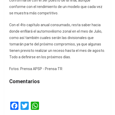
conformarse con el 3er puesto de la final, aunque
conforme con el rendimiento de un modelo que cada vez
se muestra más competitivo.
Con el 4to capítulo anual consumado, resta saber hacia
donde enfilará el automovilismo zonal en el mes de Julio,
como así también cuales serán las divisionales que
tomarán parte del próximo compromiso, ya que algunas
tienen previsto realizar un receso hasta el mes de agosto.
Todo a definirse en los próximos días.
Fotos: Prensa APSP - Prensa TR
Comentarios
F
T
W
a
w
h