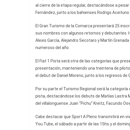
al cierre de la etapa regular, destacándose a pesa
Fernández, junto a los bahienses Rodrigo Aceituno 
El Gran Turismo de la Comarca presentará 25 inscri
sus nombres con algunos retornos y debutantes. H
Alexis García, Alejandro Secotaro y Martín Grenad
numeroso del año.
El Fiat 1 Pista será otra de las categorías que pr
presentación, manteniendo una treintena de pilot
el debut de Daniel Moreno, junto a los regresos de
Por su parte el Turismo Regional será la categorí
pista, destacándose los debuts de Matías Lastra M
del villalonguense Juan “Pichu” Kreitz, Facundo Osv
Cabe destacar que Sport A Pleno transmitirá en viv
You Tube, el sábado a partir de las 15hs y el domin