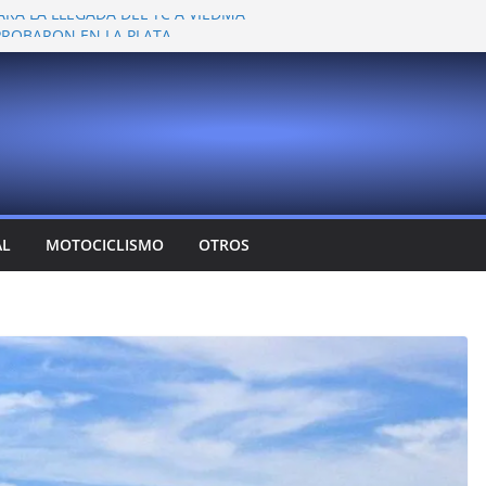
ARA LA LLEGADA DEL TC A VIEDMA
 PROBARON EN LA PLATA
EMOCIONANTE VER A TANTOS PILOTOS
Y DEJÓ CAMBIOS EN LOS CAMPEONATOS
A
T CONFIRMA SU REGRESO AL TOP RACE
AL
MOTOCICLISMO
OTROS