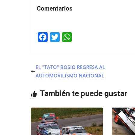
Comentarios
F
T
W
a
w
h
c
itt
at
e
er
s
EL "TATO" BOSIO REGRESA AL
b
A
AUTOMOVILISMO NACIONAL
o
p
o
p
También te puede gustar
k