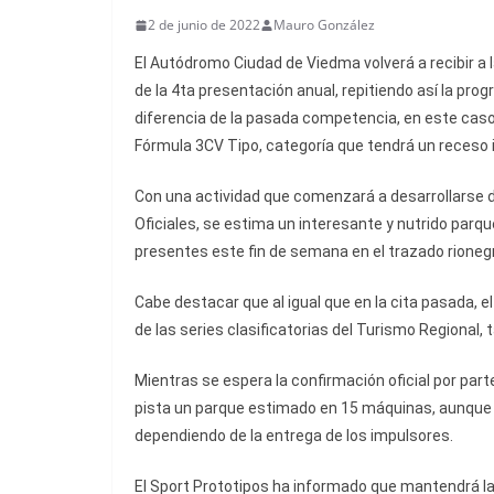
2 de junio de 2022
Mauro González
El Autódromo Ciudad de Viedma volverá a recibir a
de la 4ta presentación anual, repitiendo así la p
diferencia de la pasada competencia, en este caso 
Fórmula 3CV Tipo, categoría que tendrá un receso in
Con una actividad que comenzará a desarrollarse d
Oficiales, se estima un interesante y nutrido par
presentes este fin de semana en el trazado rionegr
Cabe destacar que al igual que en la cita pasada, el
de las series clasificatorias del Turismo Regional, ta
Mientras se espera la confirmación oficial por part
pista un parque estimado en 15 máquinas, aunque 
dependiendo de la entrega de los impulsores.
El Sport Prototipos ha informado que mantendrá l