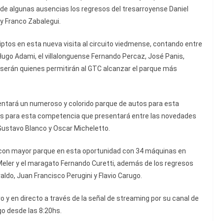
r de algunas ausencias los regresos del tresarroyense Daniel
y Franco Zabalegui.
ptos en esta nueva visita al circuito viedmense, contando entre
ugo Adami, el villalonguense Fernando Percaz, José Panis,
a serán quienes permitirán al GTC alcanzar el parque más
esentará un numeroso y colorido parque de autos para esta
os para esta competencia que presentará entre las novedades
 Gustavo Blanco y Oscar Micheletto.
a con mayor parque en esta oportunidad con 34 máquinas en
eler y el maragato Fernando Curetti, además de los regresos
aldo, Juan Francisco Perugini y Flavio Carugo.
o y en directo a través de la señal de streaming por su canal de
go desde las 8:20hs.