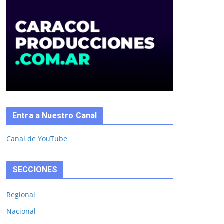
Entra a Nuestro Canal
Canal de YouTube
SECCIONES
Regional
Nacional