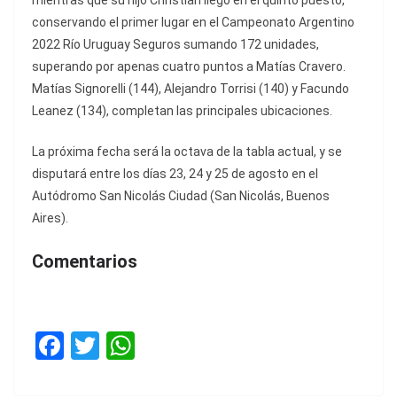
mientras que su hijo Christian llegó en el quinto puesto,
conservando el primer lugar en el Campeonato Argentino
2022 Río Uruguay Seguros sumando 172 unidades,
superando por apenas cuatro puntos a Matías Cravero.
Matías Signorelli (144), Alejandro Torrisi (140) y Facundo
Leanez (134), completan las principales ubicaciones.
La próxima fecha será la octava de la tabla actual, y se
disputará entre los días 23, 24 y 25 de agosto en el
Autódromo San Nicolás Ciudad (San Nicolás, Buenos
Aires).
Comentarios
F
T
W
a
w
h