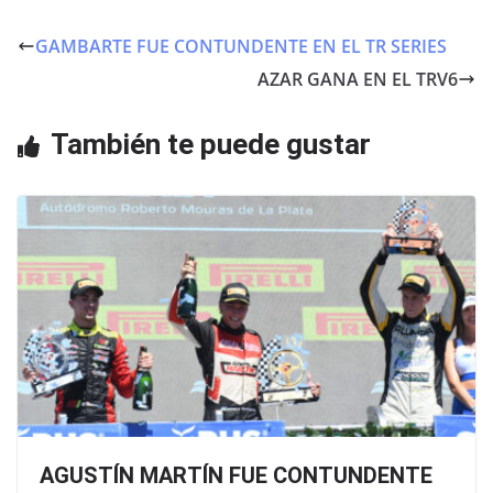
c
itt
at
e
er
s
GAMBARTE FUE CONTUNDENTE EN EL TR SERIES
b
A
AZAR GANA EN EL TRV6
o
p
o
p
También te puede gustar
k
AGUSTÍN MARTÍN FUE CONTUNDENTE