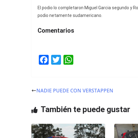
El podio lo completaron Miguel Garcia segundo y 
podio netamente sudamericano.
Comentarios
F
T
W
a
w
h
c
itt
at
e
er
s
NADIE PUEDE CON VERSTAPPEN
b
A
o
p
También te puede gustar
o
p
k