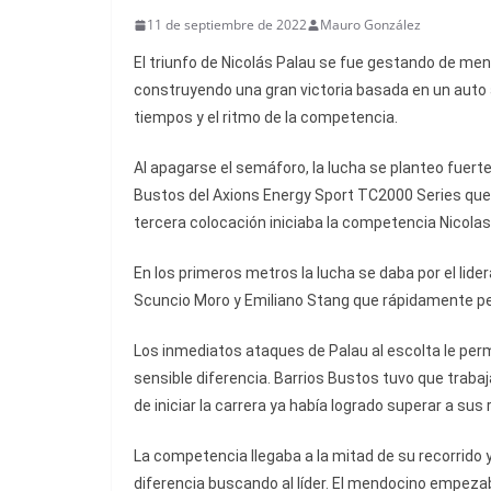
11 de septiembre de 2022
Mauro González
El triunfo de Nicolás Palau se fue gestando de men
construyendo una gran victoria basada en un auto 
tiempos y el ritmo de la competencia.
Al apagarse el semáforo, la lucha se planteo fuert
Bustos del Axions Energy Sport TC2000 Series que l
tercera colocación iniciaba la competencia Nicola
En los primeros metros la lucha se daba por el lid
Scuncio Moro y Emiliano Stang que rápidamente perd
Los inmediatos ataques de Palau al escolta le permi
sensible diferencia. Barrios Bustos tuvo que trab
de iniciar la carrera ya había logrado superar a sus r
La competencia llegaba a la mitad de su recorrido
diferencia buscando al líder. El mendocino empezab