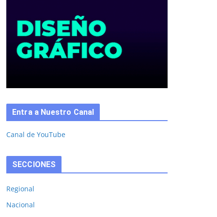
Entra a Nuestro Canal
Canal de YouTube
SECCIONES
Regional
Nacional