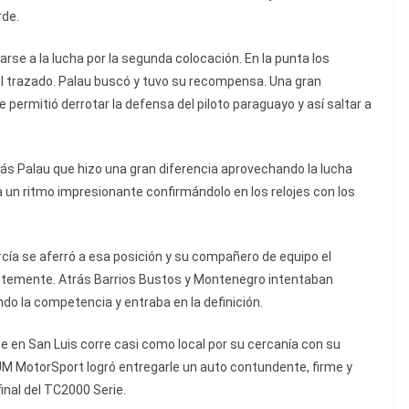
rde.
rse a la lucha por la segunda colocación. En la punta los
l trazado. Palau buscó y tuvo su recompensa. Una gran
le permitió derrotar la defensa del piloto paraguayo y así saltar a
lás Palau que hizo una gran diferencia aprovechando la lucha
 un ritmo impresionante confirmándolo en los relojes con los
cía se aferró a esa posición y su compañero de equipo el
temente. Atrás Barrios Bustos y Montenegro intentaban
do la competencia y entraba en la definición.
e en San Luis corre casi como local por su cercanía con su
JM MotorSport logró entregarle un auto contundente, firme y
inal del TC2000 Serie.