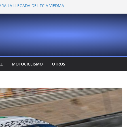
ARA LA LLEGADA DEL TC A VIEDMA
 PROBARON EN LA PLATA
EMOCIONANTE VER A TANTOS PILOTOS
Y DEJÓ CAMBIOS EN LOS CAMPEONATOS
A
T CONFIRMA SU REGRESO AL TOP RACE
AL
MOTOCICLISMO
OTROS